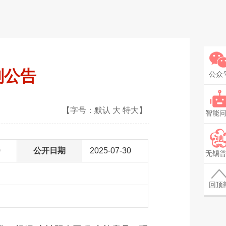
划公告
公众
【字号：
默认
大
特大
】
智能
0
公开日期
2025-07-30
无锡
回顶